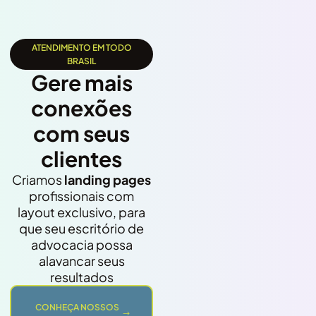
ATENDIMENTO EM TODO
BRASIL
Gere mais
conexões
com seus
clientes
Criamos
landing pages
profissionais com
layout exclusivo, para
que seu escritório de
advocacia possa
alavancar seus
resultados
CONHEÇA NOSSOS