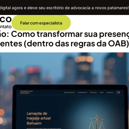
igital agora e eleve seu escritório de advocacia a novos patamares!
ico
Falar com especialista
ntato
rão: Como transformar sua presen
ientes (dentro das regras da OAB