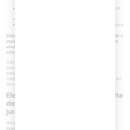
de resultados ou autopromoção sensacionalista
Respeito à privacidade e transparência quanto ao uso
de dados (política de privacidade, cookies, LGPD)
Evitar exposição excessiva de clientes/causas
Indicar de forma clara os responsáveis pelo conteúdo e
dados de contato do escritório
Sites e landing pages de advogados nunca devem invadir o
espaço da publicidade tradicional. É fundamental adotar
uma linguagem ética, discreta e baseada no valor da
informação.
Com o avanço das demandas por proteção de dados
pessoais, é prudente garantir estrutura técnica e jurídica
adequada tanto no site quanto na landing page: aviso de
cookies, política de privacidade visível, opção de revogação
de consentimento.
Elementos indispensáveis para site
de advocacia e landing page
jurídica
Mesmo com focos diferentes, aprendi que ambos exigem
design premium, excelente experiência para o usuário e