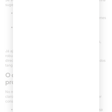
sugestão é:
Invista primeiro em um site completo, pois muitos
clientes qualificados usam o Google para validar nomes
e referências antes de qualquer contato comercial.
Utilize landing pages em campanhas específicas:
Google Ads, postagens patrocinadas ou para
aproveitar tendências do momento (mudanças de
legislação, “ondas” de procura por temas tributários,
etc.).
Já ajudei bancas a fortalecerem a reputação com sites
robustos e, na sequência, lançarem campanhas ultra-
direcionadas por landing pages – ambas trazendo resultados
tangíveis, cada uma no seu papel.
O que diz a OAB: limites éticos e
proteção de dados
No marketing jurídico, cada ação precisa respeitar limites
claros. E tanto os sites quanto as landing pages devem ser
construídos para garantir:
Comunicação informativa e educativa, sem promessa