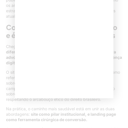
os artigos publicados pelo nosso autor especialista em
estratégias jurídicas digitais e explorar o acervo de pautas
atualizadas na nossa busca por temas jurídicos digitais.
Conclusão: reputação, captação
e ética digital caminhando juntos
Chegando ao final desta reflexão, destaco:
entender as
diferenças entre site para advocacia e landing page para
advogados é o primeiro passo para transformar a presença
digital em um motor legítimo de crescimento.
O site institucional garante solidez para a marca, serve como
referência e transmite credibilidade para quem pesquisa
sobre o escritório. Já a landing page jurídica acelera
campanhas pontuais de captação, maximizando o retorno
sobre investimento em situações específicas, sempre
respeitando o arcabouço ético do direito brasileiro.
Na prática, o caminho mais saudável está em unir as duas
abordagens:
site como pilar institucional, e landing page
como ferramenta cirúrgica de conversão.