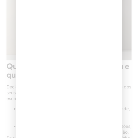
Quando usar site para advocacia e
quando optar por landing page?
Decidir entre site e landing page depende principalmente dos
seus objetivos e do estágio de maturidade digital do
escritório.
O site institucional prioriza a construção de autoridade,
relacionamento amplo, consolidação de marca e
visibilidade.
A landing page serve como aceleradora de conversões,
captando contatos prontos para determinada solução.
Se você está estruturando o crescimento do escritório, minha