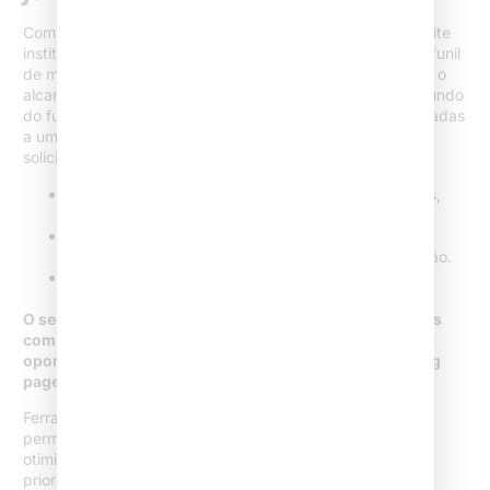
Com base nos projetos que acompanho, percebo que o site
institucional é excelente para alimentar o topo e meio do funil
de marketing jurídico. Ele educa, gera confiança e amplia o
alcance da banca. Por sua vez, a landing page atua no fundo
do funil: é ali que as oportunidades “quentes” são convidadas
a uma ação, como um agendamento de consulta ou
solicitação de proposta.
Topo do funil: conteúdos, informações institucionais,
artigos, notícias – educam e atraem interesse.
Meio do funil: detalhes sobre serviços, diferenciais,
depoimentos, dúvidas frequentes – nutrem a decisão.
Fundo do funil: landing pages e CTAs diretas que
propõem contato imediato.
O segredo está na jornada: alimentar a base de contatos
com informações valiosas via site, e ativar as
oportunidades de negócio com ações táticas de landing
page.
Ferramentas de mensuração, como o Google Analytics,
permitem acompanhar o comportamento do visitante,
otimizando o funil. E, atenção, a decisão sobre qual canal
priorizar deve vir sempre aliada a métricas reais: CAC,