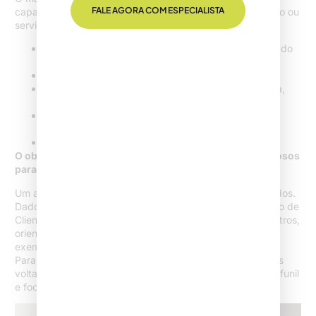
FALE AGORA COM ESPECIALISTA
capacidade de direcionar a mensagem para um segmento ou
serviço específico. A estrutura é sempre objetiva:
Título com proposta de valor clara e alinhada à dor do
público
Breve explicação sobre o serviço ofertado
Chamada para ação (CTA) direta: agendar consulta,
baixar material, etc.
Provas sociais: depoimentos, aparições na mídia,
menções etc.
Formulário enxuto e adaptado para mobile
O objetivo principal: converter visitantes em leads valiosos
para o funil jurídico.
Um aspecto fundamental está na mensuração de resultados.
Dados como taxa de conversão, CAC (Custo de Aquisição de
Cliente), volume de leads, qualidade do contato, entre outros,
orientam os próximos passos da estratégia digital. Um
exemplo significativo é o estudo do
Instituto Federal da
Paraíba
, que demonstrou a viabilidade real de campanhas
voltadas a captação jurídica, desde que haja controle do funil
e foco nos custos e resultados.