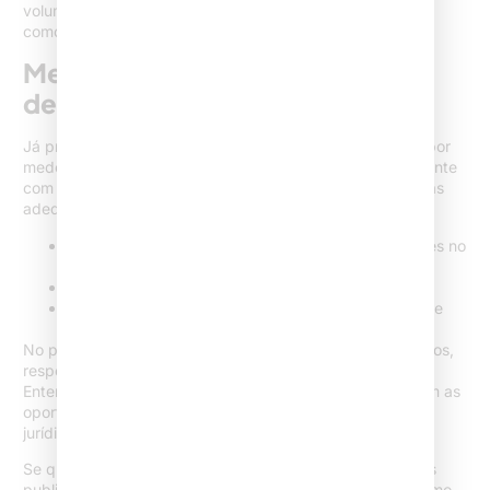
volume de leads, custo por clique e taxas de conversão,
como demonstram os
dados do IFPB
.
Mensuração: como tomar
decisões baseadas em dados
Já presenciei escritórios hesitarem em investir no digital por
medo de não conseguirem medir resultados – especialmente
com as limitações éticas do setor. Porém, com ferramentas
adequadas e relatórios claros, é possível saber:
Quais páginas geram mais contatos e oportunidades no
site institucional?
Qual taxa de conversão das landing pages?
Quanto custa cada lead que chega até o escritório e
qual o retorno estimado de cada ação?
No projeto Sites Advocacia, priorizamos relatórios objetivos,
respeitando sempre a privacidade e as normas éticas.
Entender como navegam os visitantes e por onde chegam as
oportunidades é o caminho mais seguro para crescer no
jurídico digital.
Se quiser se aprofundar mais, recomendo acompanhar as
publicações recentes no nosso espaço de conteúdos, como