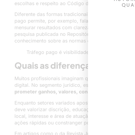
escolhas e respeito ao Código de Ética da OAB cami
QUA
Diferente das formas tradicionais, que apostam em p
pago permite, por exemplo, falar apenas com quem re
mensurar resultados com clareza. Tudo isso, porém, s
pesquisa publicada no
Repositório Institucional do U
conhecimento sobre as normas da OAB e do cruzame
Tráfego pago é visibilidade, mas nunca deve s
Quais as diferenças do market
Muitos profissionais imaginam que basta copiar estr
digital. No segmento jurídico, essa abordagem não 
prometer ganhos, valores, condições, nem fazer ap
Enquanto setores variados apostam em gatilhos emoci
deve valorizar discrição, educação e informação co
local, interesse e área de atuação ganham ainda mais 
ações rápidas ou constranger potenciais clientes.
Em artigos como o da
Revista Jurídica da Universid