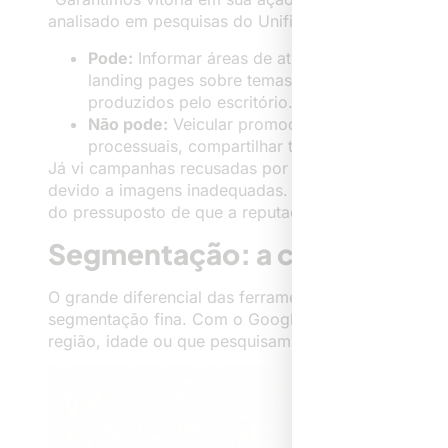
analisado em pesquisas do Unifip, há limites claros:
Pode:
Informar áreas de atuação, compartilhar c
landing pages sobre temas jurídicos com formul
produzidos pelo escritório.
Não pode:
Veicular promocionais (porcentagem,
processuais, compartilhar testemunhos de client
Já vi campanhas recusadas por citarem palavras com
devido a imagens inadequadas. É preciso cautela em
do pressuposto de que a reputação do escritório é o
Segmentação: a chave para atr
O grande diferencial das ferramentas digitais para 
segmentação fina. Com o Google Ads, consigo anun
região, idade ou que pesquisam temas ligados à espe