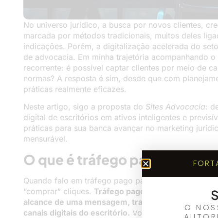
No universo jurídico, a busca por novos clientes, c
marcada por métodos tradicionais, muitos deles lig
indicações. Porém, a digitalização acelerada do set
de advocacia. Em minha trajetória acompanhando o
recorrente: é possível captar clientes por meio de 
normas? A resposta é sim, desde que com planejamen
práticas realmente eficazes.
Neste artigo, sigo a proposta do
Sites Advocacia
: d
digital de escritórios em ativos inteligentes e previs
práticas para sua banca avançar no marketing juríd
mensurável.
O que é tráfego pago no cont
FORT
Quando falo em tráfego pago para escritórios de ad
“comprar” cliques.
Tráfego pago é a estratégia de i
alcance de uma mensagem, trazendo visitantes inte
O NOS
canais digitais do escritório.
Você paga por exposiç
AUTOR