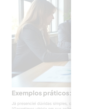
Exemplos práticos: o que pode
Já presenciei dúvidas simples, como a utilização de
“Garantimos vitória em sua ação”. Nada disso é pe