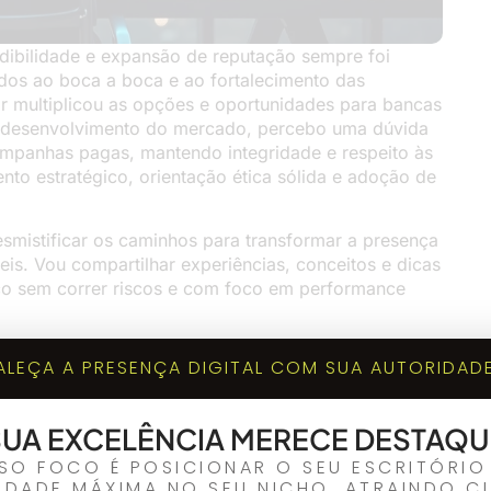
redibilidade e expansão de reputação sempre foi
ados ao boca a boca e ao fortalecimento das
or multiplicou as opções e oportunidades para bancas
 desenvolvimento do mercado, percebo uma dúvida
campanhas pagas, mantendo integridade e respeito às
to estratégico, orientação ética sólida e adoção de
esmistificar os caminhos para transformar a presença
íveis. Vou compartilhar experiências, conceitos e dicas
ico sem correr riscos e com foco em performance
exto jurídico?
ALEÇA A PRESENÇA DIGITAL COM SUA AUTORIDADE
vocacia, não me refiro apenas ao simples ato de
nvestir em anúncios digitais para aumentar o
SUA EXCELÊNCIA MERECE DESTAQU
ressados e, com isso, potenciais clientes aos
SO FOCO É POSICIONAR O SEU ESCRITÓRI
ão, mas só se destaca quando combinação de boas
IDADE MÁXIMA NO SEU NICHO, ATRAINDO CL