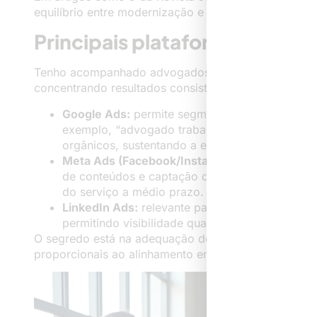
equilíbrio entre modernização e respeito às regras 
Principais plataformas para t
Tenho acompanhado advogados em diversas fases da j
concentrando resultados consistentes:
Google Ads:
permite segmentar buscas, destac
exemplo, “advogado trabalhista em São Paulo”.
orgânicos, sustentando a estratégia se bem pla
Meta Ads (Facebook/Instagram):
efetivo para
de conteúdos e captação de leads que ainda 
do serviço a médio prazo.
LinkedIn Ads:
relevante para nichos corporativo
permitindo visibilidade qualificada junto a gest
O segredo está na adequação do canal ao perfil do s
proporcionais ao alinhamento entre proposta, invest