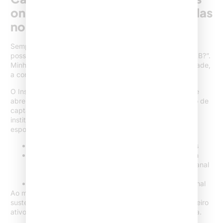
online: caminho prático dentro das
normas
Sempre recebo perguntas concretas: “Mas, na prática, é
possível captar clientes pelo Instagram sem infringir a OAB?”.
Minha resposta é sim, contanto que se trabalhe a autoridade,
a confiança e o valor informacional.
O Instagram é um canal de construção de reputação, que
abre portas para o relacionamento inicial, mas o processo de
captação legítima se dá na sequência, em canais
institucionais e após o interessado buscar o contato
espontaneamente.
Evite mensagens automáticas de oferta de serviços
Não responda dúvidas como “consulta gratuita” em
público. Prefira orientar a buscar atendimento no canal
adequado
Seja transparente sobre limitações e ética profissional
Ao manter esse cuidado, sinto que a imagem criada se
sustenta a longo prazo, tornando o Instagram um verdadeiro
ativo digital, como reforçado pelo projeto Sites Advocacia.