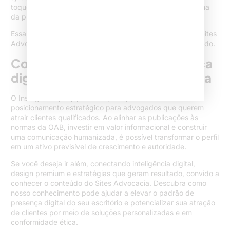
toque humano, sempre prezando pela autenticidade acima
da produtividade.
Essa integração inteligente está no centro da missão do Sites
Advocacia, onde a tecnologia encontra a ética e o resultado.
Conclusão: transformar presença
digital em reputação consolidada
O Instagram é, hoje, um dos principais canais de
posicionamento estratégico para advogados que querem
atrair clientes qualificados. Ao alinhar as publicações às
normas da OAB, investir em valor informacional e construir
uma comunicação humanizada, é possível transformar o perfil
em um ativo previsível de crescimento e autoridade.
Se você deseja ir além, conectando inteligência digital,
design premium e estratégias que geram resultado, convido a
conhecer o conteúdo do Sites Advocacia. Descubra como
nosso conhecimento pode ajudar a elevar o padrão de
presença digital do seu escritório e potencializar sua atração
de clientes por meio de soluções personalizadas e em
conformidade ética.