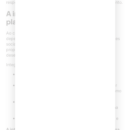
respeito e a autoridade construída na base do conhecimento.
A integração com outras
plataformas digitais
Ao conversar com colegas, ouço muito sobre o medo de
depender apenas do Instagram. E há razão para isso: redes
sociais são excelentes para ampliar alcance, mas o canal
proprietário (seja site ou e-mail) é sempre o destino final
desejável para conversão de contatos em contratos.
Integro, sempre que possível, o perfil do escritório com:
Site institucional (para apresentar equipe,
especialidades, diferenciais e captar formulários)
Blog com artigos educativos (ótimo para aprofundar
temas e reforçar SEO jurídico; recomendo temas como
marketing digital para advogados)
Outras redes sociais, especialmente Linkedin e
YouTube (quando possível, sempre mantendo a linha
ética e institucional)
E-mail marketing informativo (newsletter com dicas e
atualizações relevantes para clientes e leads)
A integração multiplica pontos de contato e constrói uma