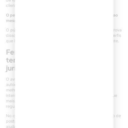
cliente mais ágil e protegida.
O perfil digital certificado e bem construído transmite, ao
mesmo tempo, inovação e tradição jurídica.
O público reconhece esses sinais de profissionalização. Prova
disso é o crescimento rápido do alcance e interação de perfis
que investem em credibilidade e comunicação transparente.
Ferramentas avançadas e
tendências para o Instagram
jurídico
O avanço da inteligência artificial e de plataformas
automatizadas permite analisar tendências, descobrir o
melhor horário para postar e até antecipar temas de
interesse. Inclusive, o levantamento mencionado
indica que
mais de 75% dos profissionais jurídicos já usam IA
regularmente
em algum aspecto do seu trabalho.
No campo do Instagram, ferramentas como agendamento de
posts, análise de engajamento e bancos de perguntas
ajudam a planejar a grade de publicações sem perder o