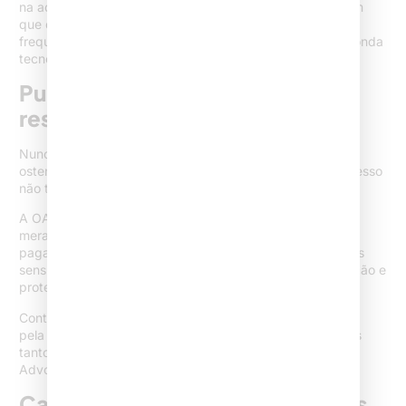
na advocacia cresce de forma acelerada. Dados apontam
que
quase 80% dos profissionais do Direito utilizam IA
frequentemente
. Monitorar resultados é aproveitar essa onda
tecnológica a favor do crescimento.
Publicidade vedada: conheça e
respeite os limites
Nunca posso deixar de reforçar: a captação direta, a
ostentação, a oferta de facilidades ou promessas de sucesso
não têm espaço no marketing jurídico.
A OAB deixa claro que o perfil jurídico deve ter caráter
meramente informativo, evitando preços, formas de
pagamento, slogans mercantilistas ou exposição de casos
sensíveis. O respeito a esses limites preserva sua reputação e
protege da responsabilização ética.
Conteúdos educativos, pautados pelo interesse público e
pela construção da cidadania, estão totalmente alinhados
tanto com a legislação quanto com a estratégia do Sites
Advocacia.
Captação qualificada de clientes