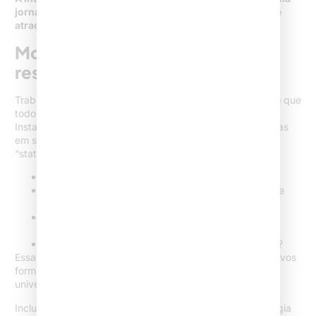
jornada digital estruturada, aumentando as chances de
atração e fidelização de clientes.
Monitoramento e análise de
resultados
Trabalhar com estratégia é olhar os números. Recomendo que
todo advogado acompanhe de perto as métricas do
Instagram, como alcance, curtidas, salvamentos, respostas
em stories e crescimento de seguidores. Não se trata de
“status”, mas de mensurar impacto real.
Qual conteúdo recebe mais interação?
Os seguidores estão alinhados ao perfil desejado de
clientes?
O número de contatos ou pedidos de informações
aumentou?
O engajamento veio de pessoas físicas ou jurídicas?
Essas respostas ajudam a ajustar temas, experimentar novos
formatos e até mesmo compreender sazonalidades do
universo jurídico.
Inclusive, pesquisas mostram que a utilização de tecnologia