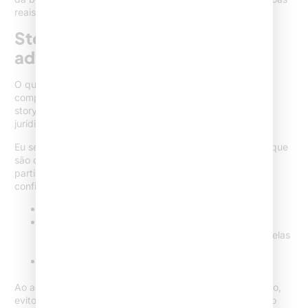
reais por trás das soluções jurídicas.
Storytelling e copywriting na
advocacia
O que torna um post marcante a ponto de ser salvo ou
compartilhado? Na minha experiência, é o poder do
storytelling unido ao copywriting adaptado à linguagem
jurídica.
Eu sempre indico: prefira narrativas reais, com situações que
são comuns entre os seguidores, e guie a comunicação a
partir de exemplos práticos, sem citar nomes ou detalhes
confidenciais.
Comece por uma dúvida real:
“Você sabia que…?”
Desenvolva com fatos ou dados:
Traga
embasamento, mostre mudanças recentes e como elas
impactam na vida do cidadão.
Feche com uma ação:
Convide para salvar,
compartilhar ou enviar dúvidas.
Ao adaptar as técnicas do copywriting ao universo jurídico,
evito termos sensacionalistas e frases apelativas. Prefiro o