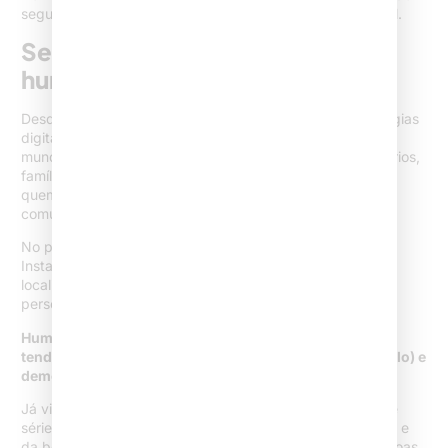
seguidores e tornar o conteúdo mais flexível e memorável.
Segmentação de público e
humanização do perfil
Desde que comecei a apoiar bancas jurídicas em estratégias
digitais, notei que advogados às vezes falam para “todo
mundo”. O segredo está em definir seu público: empresários,
famílias, startups, consumidores… Falar com clareza para
quem se deseja alcançar impulsiona a assertividade da
comunicação.
No próprio processo de segmentação, uso recursos do
Instagram, como ferramentas de análise dos seguidores,
localização, idade e interesses. Uma comunicação
personalizada gera empatia e potencializa resultados.
Humanizar o perfil é mostrar bastidores, participar de
tendências, contar histórias vividas (respeitando o sigilo) e
demonstrar o lado humano de quem advoga.
Já vi perfis crescerem rapidamente após a publicação de
séries como “Dia a Dia no Escritório” ou “Por trás do terno e
da beca”. Aproxima, cria conexões e mostra que há pessoas